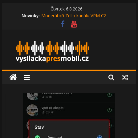
Přeskočit
Čtvrtek 6.8.2026
na
Novinky:
Moderátoři Zello kanálu VPM CZ
obsah
Představení kanálu VPM CZ Prepperi
Představení kanálu VPM CZ CH10
Soutěž na kanále VPM CZ Ano, šéfko!
Sraz VPM CZ komunity 2023
Vysílačka
přes
mobil
vysilackapresmobil.cz