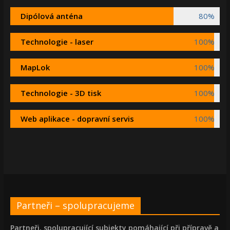
Dipólová anténa
80%
Technologie - laser
100%
MapLok
100%
Technologie - 3D tisk
100%
Web aplikace - dopravní servis
100%
Partneři – spolupracujeme
Partneři, spolupracující subjekty pomáhající při přípravě a